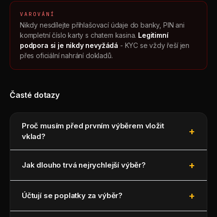
VAROVÁNÍ
Nikdy nesdílejte přihlašovací údaje do banky, PIN ani
kompletní číslo karty s chatem kasina.
Legitimní
podpora si je nikdy nevyžádá
- KYC se vždy řeší jen
přes oficiální nahrání dokladů.
Časté dotazy
Proč musím před prvním výběrem vložit
+
vklad?
+
Jak dlouho trvá nejrychlejší výběr?
+
Účtují se poplatky za výběr?