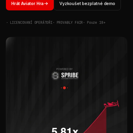
Hrát Aviator Hra
Vyzkoušet bezplatné demo
· LICENCOVANÍ OPERÁTOŘI
· PROVABLY FAIR
· Pouze 18+