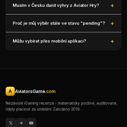
+
Musím v Česku danit výhry z Aviator Hry?
+
Proč je můj výběr stále ve stavu "pending"?
+
Můžu vybírat přes mobilní aplikaci?
A
AviatorsGame
.com
Nezávislé iGaming recenze - matematicky poctivé, auditované,
nikdy placené za umístění. Založeno 2019.