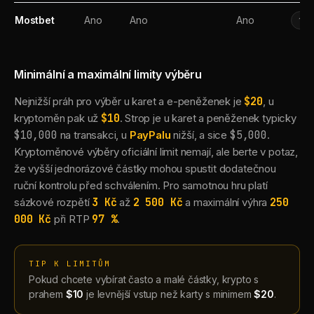
Mostbet
Ano
Ano
Ano
1-5
Minimální a maximální limity výběru
Nejnižší práh pro výběr u karet a e-peněženek je
$20
, u
kryptoměn pak už
$10
. Strop je u karet a peněženek typicky
$10,000
na transakci, u
PayPalu
nižší, a sice
$5,000
.
Kryptoměnové výběry oficiální limit nemají, ale berte v potaz,
že vyšší jednorázové částky mohou spustit dodatečnou
ruční kontrolu před schválením. Pro samotnou hru platí
sázkové rozpětí
3 Kč
až
2 500 Kč
a maximální výhra
250
000 Kč
při RTP
97 %
.
TIP K LIMITŮM
Pokud chcete vybírat často a malé částky, krypto s
prahem
$10
je levnější vstup než karty s minimem
$20
.