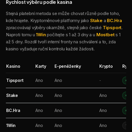
Rychlost výběru podle kasina
Stejná platební metoda se může chovat různě podle toho,
kde hrajete. Kryptoměnové platformy jako
Stake
a
BC.Hra
zpracovávají výběry okamžitě, stejně jako české
Tipsport
.
Naproti tomu u
1Win
počítejte s 1 až 3 dny a u
Mostbet
s 1
až 5 dny. Rozdíl tvoří interní fronty na schválení a to, zda
kasino vyžaduje ruční kontrolu každé žádosti.
Kasino
Karty
E-peněženky
Krypto
Rych
Tipsport
Ano
Ano
-
Oka
Stake
Ano
Ano
Ano
Oka
BC.Hra
Ano
Ano
Ano
Oka
1Win
Ano
Ano
Ano
1-3