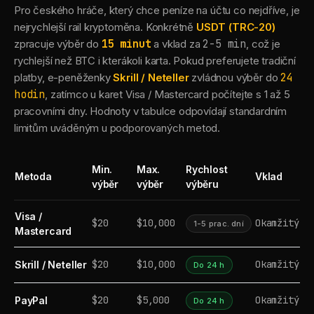
Pro českého hráče, který chce peníze na účtu co nejdříve, je
nejrychlejší rail kryptoměna. Konkrétně
USDT (TRC-20)
zpracuje výběr do
15 minut
a vklad za
2-5 min
, což je
rychlejší než BTC i kterákoli karta. Pokud preferujete tradiční
platby, e-peněženky
Skrill / Neteller
zvládnou výběr do
24
hodin
, zatímco u karet Visa / Mastercard počítejte s 1 až 5
pracovními dny. Hodnoty v tabulce odpovídají standardním
limitům uváděným u podporovaných metod.
Min.
Max.
Rychlost
Metoda
Vklad
výběr
výběr
výběru
Visa /
$20
$10,000
Okamžitý
1-5 prac. dní
Mastercard
$20
$10,000
Okamžitý
Skrill / Neteller
Do 24 h
$20
$5,000
Okamžitý
PayPal
Do 24 h