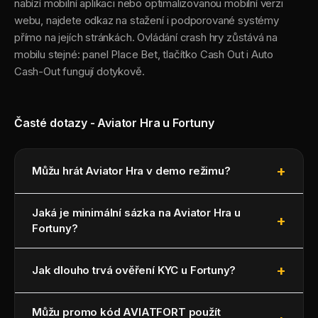
nabízí mobilní aplikaci nebo optimalizovanou mobilní verzi
webu, najdete odkaz na stažení i podporované systémy
přímo na jejích stránkách. Ovládání crash hry zůstává na
mobilu stejné: panel Place Bet, tlačítko Cash Out i Auto
Cash-Out fungují dotykově.
Časté dotazy - Aviator Hra u Fortuny
+
Můžu hrát Aviator Hra v demo režimu?
Jaká je minimální sázka na Aviator Hra u
+
Fortuny?
+
Jak dlouho trvá ověření KYC u Fortuny?
Můžu promo kód AVIATFORT použít