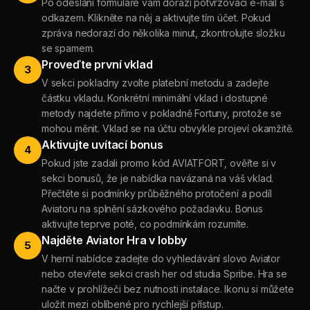
Po odeslání formuláře vám dorazí potvrzovací e-mail s
odkazem. Klikněte na něj a aktivujte tím účet. Pokud
zpráva nedorazí do několika minut, zkontrolujte složku
se spamem.
Proveďte první vklad
3
V sekci pokladny zvolte platební metodu a zadejte
částku vkladu. Konkrétní minimální vklad i dostupné
metody najdete přímo v pokladně Fortuny, protože se
mohou měnit. Vklad se na účtu obvykle projeví okamžitě.
Aktivujte uvítací bonus
4
Pokud jste zadali promo kód AVIATFORT, ověřte si v
sekci bonusů, že je nabídka navázaná na váš vklad.
Přečtěte si podmínky průběžného protočení a podíl
Aviatoru na splnění sázkového požadavku. Bonus
aktivujte teprve poté, co podmínkám rozumíte.
Najděte Aviator Hra v lobby
5
V herní nabídce zadejte do vyhledávání slovo Aviator
nebo otevřete sekci crash her od studia Spribe. Hra se
načte v prohlížeči bez nutnosti instalace. Ikonu si můžete
uložit mezi oblíbené pro rychlejší přístup.