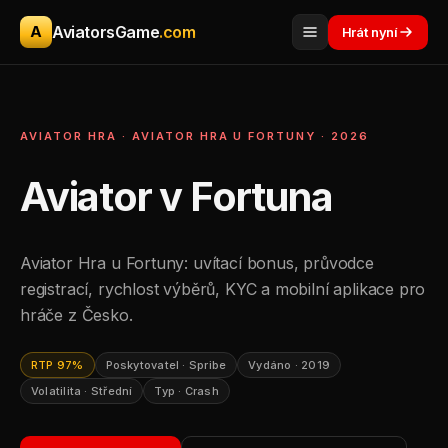
A
AviatorsGame
.com
Hrát nyní
AVIATOR HRA · AVIATOR HRA U FORTUNY · 2026
Aviator v Fortuna
Aviator Hra u Fortuny: uvítací bonus, průvodce
registrací, rychlost výběrů, KYC a mobilní aplikace pro
hráče z Česko.
RTP 97%
Poskytovatel · Spribe
Vydáno · 2019
Volatilita · Střední
Typ · Crash