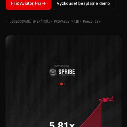
Hrát Aviator Hra
Vyzkoušet bezplatné demo
· LICENCOVANÍ OPERÁTOŘI
· PROVABLY FAIR
· Pouze 18+