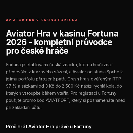
AVIATOR HRA V KASINU FORTUNA
Aviator Hra v kasinu Fortuna
2026 - kompletní průvodce
pro české hráče
Fortuna je etablovaná česká značka, kterou hráči znají
především z kurzového sázení, a Aviator od studia Spribe k
jejímu portfoliu přirozeně patří. Crash hra s ověřeným RTP
97 % a sázkami od 3 Kč do 2 500 Kč nabízí rychlá kola, do
kterých vstoupíte během vteřin. Pro registraci u Fortuny
použijte promo kód AVIATFORT, který si poznamenáte hned
při zakládání účtu.
Proč hrát Aviator Hra právě u Fortuny