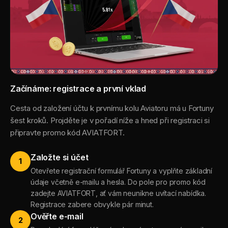
Začínáme: registrace a první vklad
Cesta od založení účtu k prvnímu kolu Aviatoru má u Fortuny
šest kroků. Projděte je v pořadí níže a hned při registraci si
připravte promo kód AVIATFORT.
Založte si účet
1
Otevřete registrační formulář Fortuny a vyplňte základní
údaje včetně e-mailu a hesla. Do pole pro promo kód
zadejte AVIATFORT, ať vám neunikne uvítací nabídka.
Registrace zabere obvykle pár minut.
Ověřte e-mail
2