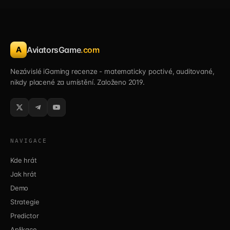
A
AviatorsGame
.com
Nezávislé iGaming recenze - matematicky poctivé, auditované,
nikdy placené za umístění. Založeno 2019.
NAVIGACE
Kde hrát
Jak hrát
Demo
Strategie
Predictor
Aplikace