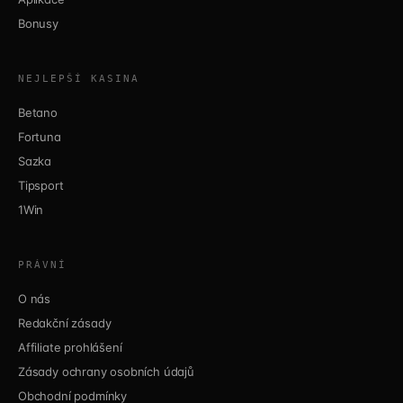
Bonusy
NEJLEPŠÍ KASINA
Betano
Fortuna
Sazka
Tipsport
1Win
PRÁVNÍ
O nás
Redakční zásady
Affiliate prohlášení
Zásady ochrany osobních údajů
Obchodní podmínky