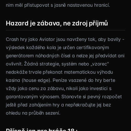
nim měl přistupovat s jasně nastavenou hranicí.
Hazard je zábava, ne zdroj příjmů
Crash hry jako Aviator jsou navrženy tak, aby bavily -
výsledek každého kola je určen certifikovaným
generátorem náhodných čísel a nelze jej předvídat ani
ovlivnit. Žádná strategie, systém nebo „vzorec"
nedokáže trvale překonat matematickou výhodu
kasina (house edge). Peníze vsazené do hry berte
vždy jako cenu za zábavu, nikoli jako investici s
garantovaným výnosem. Stanovte si pevný rozpočet
ještě před zahájením hry a nepřekračujte jej bez
ohledu na průběh sezení.
Přísně jen pro hráče 18+