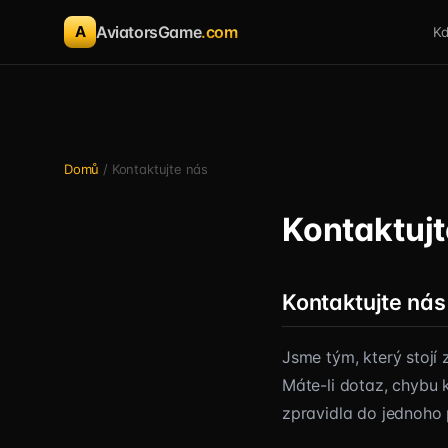
A
AviatorsGame
.com
Kd
Domů
/ Kontaktujte nás
Kontaktujt
Kontaktujte nás
Jsme tým, který stojí
Máte-li dotaz, chybu
zpravidla do jednoho