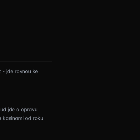
 - jde rovnou ke
kud jde o opravu
e kasinami od roku