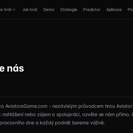
e hrát
Jak hrát
Demo
Strategie
Predictor
Aplikace
Pl
e nás
 za AviatorsGame.com - nezávislým průvodcem hrou Aviator
 k nahlášení nebo zájem o spolupráci, ozvěte se nám přímo
 pracovního dne a každý podnět bereme vážně.