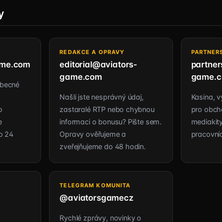
y
REDAKCE A OPRAVY
PARTNER
ame.com
editorial@aviators-
partner
game.com
game.
obecné
Našli jste nesprávný údaj,
Kasina, vý
o
zastaralé RTP nebo chybnou
pro obch
e
informaci o bonusu? Pište sem.
mediakit
o 24
Opravy ověřujeme a
pracovní
zveřejňujeme do 48 hodin.
TELEGRAM KOMUNITA
@aviatorsgamecz
Rychlé zprávy, novinky o