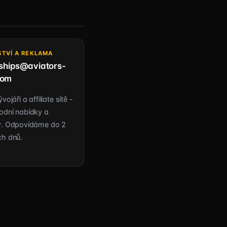
STVÍ A REKLAMA
ships@aviators-
com
vojáři a affiliate sítě -
odní nabídky a
y. Odpovídáme do 2
ch dnů.