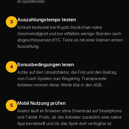
im Spielfenster.
Auszahlungstempo testen
3
Schnell bedeutet bei Krypto blockchain-nahe
Geschwindigkeit und bei eWallets wenige Stunden nach
abgeschlossenem KYC. Teste es mit einer kleinen ersten
Auszahlung.
Bonusbedingungen lesen
4
Achte auf den Umsatzfaktor, die Frist und den Beitrag
von Crash-Spielen zum Wagering. Transparente
Anbieter nennen diese Werte klar in den AGB.
Mobil Nutzung prüfen
5
Aviator läuft im Browser ohne Download auf Smartphone
und Tablet. Prüfe, ob der Anbieter zusätzlich eine native
App bereitstellt und ob das Spiel dort verfügbar ist.