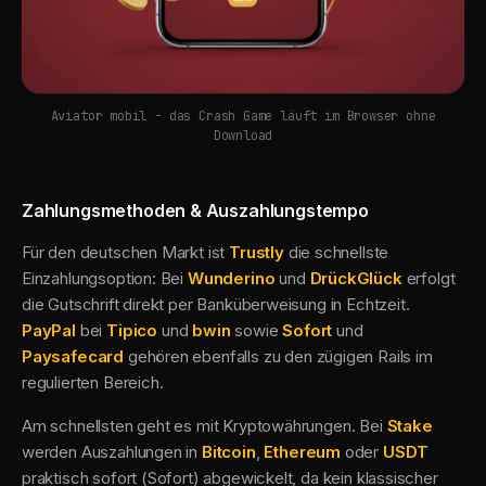
Aviator mobil - das Crash Game läuft im Browser ohne
Download
Zahlungsmethoden & Auszahlungstempo
Für den deutschen Markt ist
Trustly
die schnellste
Einzahlungsoption: Bei
Wunderino
und
DrückGlück
erfolgt
die Gutschrift direkt per Banküberweisung in Echtzeit.
PayPal
bei
Tipico
und
bwin
sowie
Sofort
und
Paysafecard
gehören ebenfalls zu den zügigen Rails im
regulierten Bereich.
Am schnellsten geht es mit Kryptowährungen. Bei
Stake
werden Auszahlungen in
Bitcoin
,
Ethereum
oder
USDT
praktisch sofort (Sofort) abgewickelt, da kein klassischer