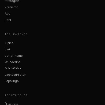
Strategien
Predictor
App
Boni
TOP CASINOS
Tipico
bwin
bet-at-home
Wunderino
DrückGlück
JackpotPiraten
Lapalingo
RECHTLICHES
Über uns