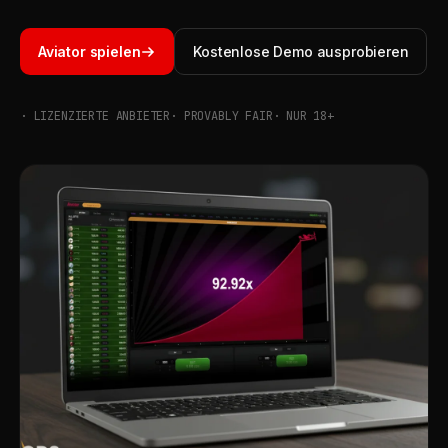
Aviator spielen
Kostenlose Demo ausprobieren
· LIZENZIERTE ANBIETER
· PROVABLY FAIR
· NUR 18+