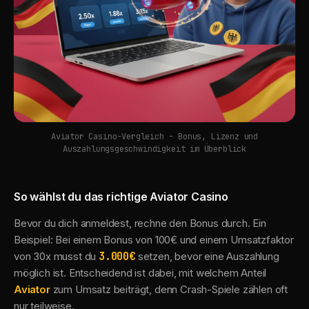
Aviator Casino-Vergleich - Bonus, Lizenz und
Auszahlungsgeschwindigkeit im Überblick
So wählst du das richtige Aviator Casino
Bevor du dich anmeldest, rechne den Bonus durch. Ein
Beispiel: Bei einem Bonus von 100€ und einem Umsatzfaktor
von 30x musst du
3.000€
setzen, bevor eine Auszahlung
möglich ist. Entscheidend ist dabei, mit welchem Anteil
Aviator
zum Umsatz beiträgt, denn Crash-Spiele zählen oft
nur teilweise.