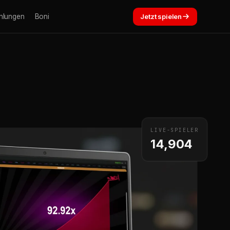
Jetzt spielen
hlungen
Boni
LIVE-SPIELER
14,904