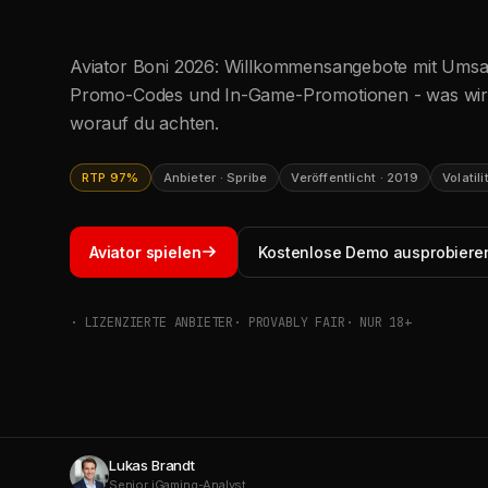
Aviator Boni 2026: Willkommensangebote mit Umsat
Promo-Codes und In-Game-Promotionen - was wirk
worauf du achten.
RTP 97%
Anbieter · Spribe
Veröffentlicht · 2019
Volatili
Aviator spielen
Kostenlose Demo ausprobiere
· LIZENZIERTE ANBIETER
· PROVABLY FAIR
· NUR 18+
Lukas Brandt
Senior iGaming-Analyst