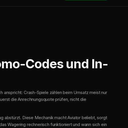
omo-Codes und In-
lich anspricht: Crash-Spiele zählen beim Umsatz meist nur
 zuerst die Anrechnungsquote prüfen, nicht die
ug abstürzt. Diese Mechanik macht Aviator beliebt, sorgt
 das Wagering rechnerisch funktioniert und wann sich ein