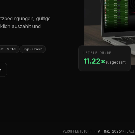
zbedingungen, gültige
lich auszahlt und
tät · Mittel
Typ · Crash
LETZTE RUNDE
11.22×
ausgecasht
n
VERÖFFENTLICHT
· 9. Mai 2026
AKTUALI