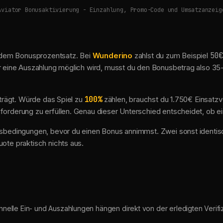
Aviator Bonusaktivierung - Einzahlung, Promo-Code und Umsatzanzeig
l dem Bonusprozentsatz. Bei
Wunderino
zahlst du zum Beispiel
50
r eine Auszahlung möglich wird, musst du den Bonusbetrag also 35
trägt. Würde das Spiel zu
100%
zählen, brauchst du 1.750€ Einsatzv
derung zu erfüllen. Genau dieser Unterschied entscheidet, ob ein B
sbedingungen, bevor du einen Bonus annimmst. Zwei sonst identisc
ote praktisch nichts aus.
nelle Ein- und Auszahlungen hängen direkt von der erledigten Verifi