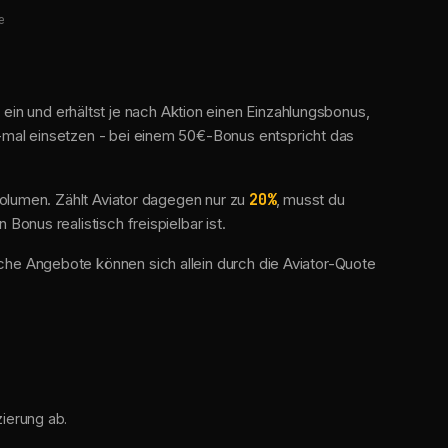
e
€
ein und erhältst je nach Aktion einen Einzahlungsbonus,
-mal einsetzen - bei einem 50€-Bonus entspricht das
olumen. Zählt Aviator dagegen nur zu
20%
, musst du
onus realistisch freispielbar ist.
he Angebote können sich allein durch die Aviator-Quote
zierung ab.