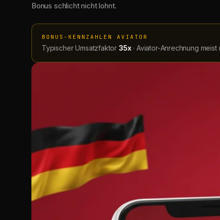
Bonus schlicht nicht lohnt.
BONUS-KENNZAHLEN AVIATOR
Typischer Umsatzfaktor
35x
· Aviator-Anrechnung meist