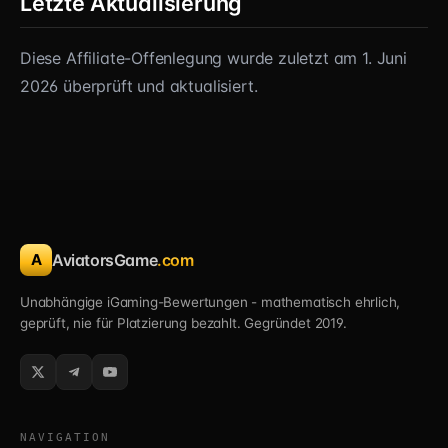
Letzte Aktualisierung
Diese Affiliate-Offenlegung wurde zuletzt am 1. Juni
2026 überprüft und aktualisiert.
A
AviatorsGame
.com
Unabhängige iGaming-Bewertungen - mathematisch ehrlich,
geprüft, nie für Platzierung bezahlt. Gegründet 2019.
NAVIGATION