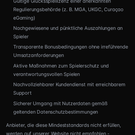
Gültige Glücksspiellizenz einer anerkannten
Regulierungsbehörde (z. B. MGA, UKGC, Curaçao
eGaming)
Nachgewiesene und pünktliche Auszahlungen an
Spieler
Transparente Bonusbedingungen ohne irreführende
Umsatzanforderungen
Aktive Maßnahmen zum Spielerschutz und
verantwortungsvollen Spielen
Nachvollziehbarer Kundendienst mit erreichbarem
Support
Sicherer Umgang mit Nutzerdaten gemäß
geltenden Datenschutzbestimmungen
Anbieter, die diese Mindeststandards nicht erfüllen,
werden auf unserer Website nicht empfohlen -