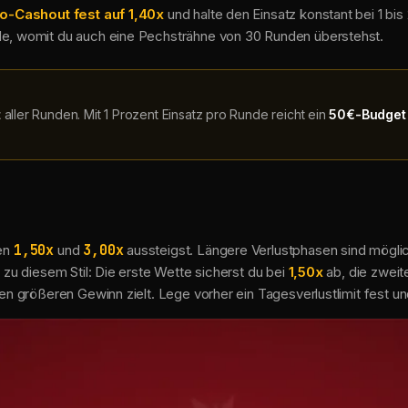
o-Cashout fest auf 1,40x
und halte den Einsatz konstant bei 1 bi
e, womit du auch eine Pechsträhne von 30 Runden überstehst.
t
aller Runden. Mit 1 Prozent Einsatz pro Runde reicht ein
50€-Budget 
hen
1,50x
und
3,00x
aussteigst. Längere Verlustphasen sind möglic
zu diesem Stil: Die erste Wette sicherst du bei
1,50x
ab, die zweite
n größeren Gewinn zielt. Lege vorher ein Tagesverlustlimit fest und 