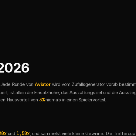
 2026
. Jede Runde von
Aviator
wird vom Zufallsgenerator vorab bestimmt
uert, ist allein die Einsatzhöhe, das Auszahlungsziel und die Ausst
nen Hausvorteil von
3%
niemals in einen Spielervorteil.
20x
und
1,50x
, und sammelst viele kleine Gewinne. Die Trefferquot