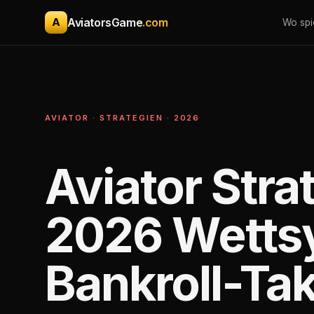
A
AviatorsGame
.com
Wo spi
AVIATOR · STRATEGIEN · 2026
Aviator Stra
2026 Wetts
Bankroll-Tak