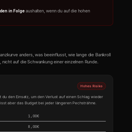
den in Folge
aushalten, wenn du auf die hohen
anzkurve anders, was beeinflusst, wie lange die Bankroll
n, nicht auf die Schwankung einer einzelnen Runde.
Hohes Risiko
 du den Einsatz, um den Verlust auf einen Schlag wieder
frisst aber das Budget bei jeder längeren Pechsträhne.
1,00€
8,00€