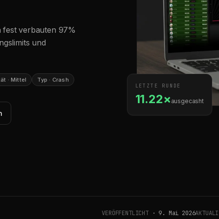
n fest verbauten 97%
ngslimits und
tät · Mittel
Typ · Crash
LETZTE RUNDE
11.22×
ausgecasht
n
VERÖFFENTLICHT
· 9. Mai 2026
AKTUALI