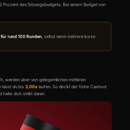
s 2 Prozent des Sitzungsbudgets. Bei einem Budget von
für rund 100 Runden
, selbst wenn mehrere kurze
h, werden aber von gelegentlichen mittleren
 lässt du bis
3,00x
laufen. So deckt der frühe Cashout
halte dich strikt daran.