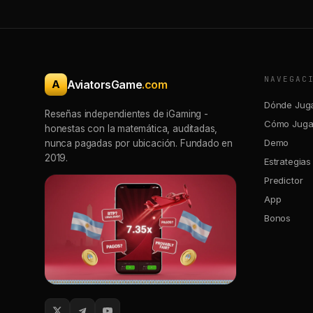
NAVEGAC
A
AviatorsGame
.com
Dónde Jug
Reseñas independientes de iGaming -
Cómo Juga
honestas con la matemática, auditadas,
Demo
nunca pagadas por ubicación. Fundado en
2019.
Estrategias
Predictor
App
Bonos