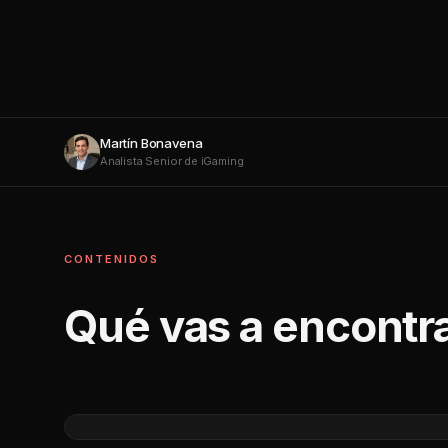
Martín Bonavena
Analista Senior de iGaming
CONTENIDOS
Qué vas a encontra