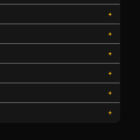
+
+
+
+
+
+