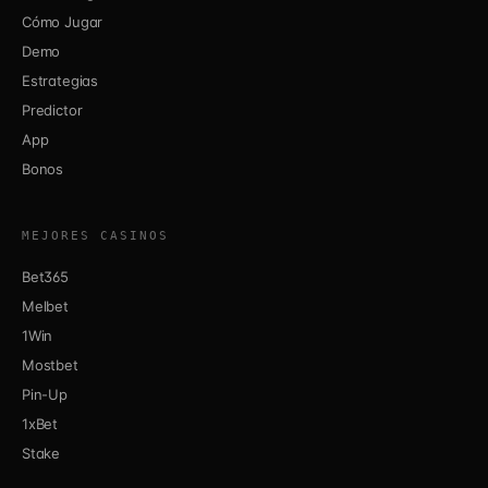
Cómo Jugar
Demo
Estrategias
Predictor
App
Bonos
MEJORES CASINOS
Bet365
Melbet
1Win
Mostbet
Pin-Up
1xBet
Stake