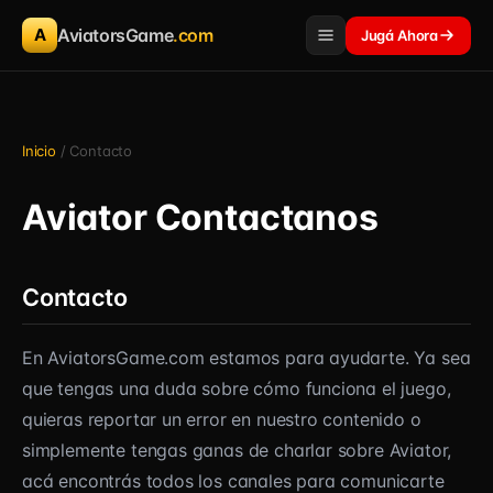
A
AviatorsGame
.com
Jugá Ahora
Inicio
/ Contacto
Aviator Contactanos
Contacto
En AviatorsGame.com estamos para ayudarte. Ya sea
que tengas una duda sobre cómo funciona el juego,
quieras reportar un error en nuestro contenido o
simplemente tengas ganas de charlar sobre Aviator,
acá encontrás todos los canales para comunicarte