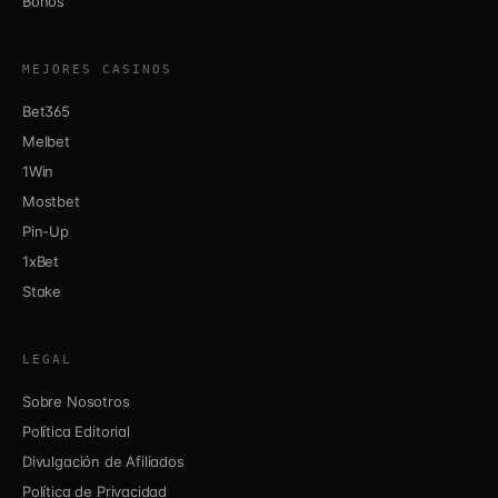
Bonos
MEJORES CASINOS
Bet365
Melbet
1Win
Mostbet
Pin-Up
1xBet
Stake
LEGAL
Sobre Nosotros
Política Editorial
Divulgación de Afiliados
Política de Privacidad