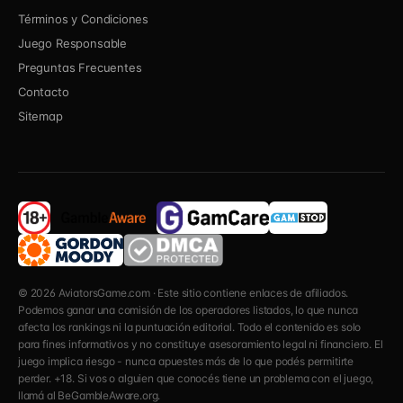
Términos y Condiciones
Juego Responsable
Preguntas Frecuentes
Contacto
Sitemap
© 2026 AviatorsGame.com · Este sitio contiene enlaces de afiliados.
Podemos ganar una comisión de los operadores listados, lo que nunca
afecta los rankings ni la puntuación editorial. Todo el contenido es solo
para fines informativos y no constituye asesoramiento legal ni financiero. El
juego implica riesgo - nunca apuestes más de lo que podés permitirte
perder. +18. Si vos o alguien que conocés tiene un problema con el juego,
llamá al BeGambleAware.org.