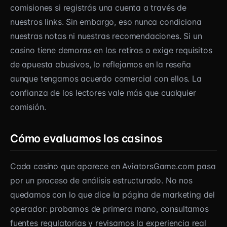
comisiones si registrás una cuenta a través de
nuestros links. Sin embargo, eso nunca condiciona
nuestras notas ni nuestras recomendaciones. Si un
casino tiene demoras en los retiros o exige requisitos
de apuesta abusivos, lo reflejamos en la reseña
aunque tengamos acuerdo comercial con ellos. La
confianza de los lectores vale más que cualquier
comisión.
Cómo evaluamos los casinos
Cada casino que aparece en AviatorsGame.com pasa
por un proceso de análisis estructurado. No nos
quedamos con lo que dice la página de marketing del
operador: probamos de primera mano, consultamos
fuentes regulatorias y revisamos la experiencia real