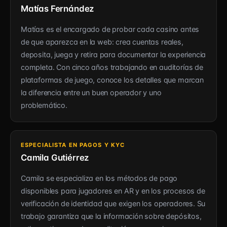
Matías Fernández
Matías es el encargado de probar cada casino antes
de que aparezca en la web: crea cuentas reales,
deposita, juega y retira para documentar la experiencia
completa. Con cinco años trabajando en auditorías de
plataformas de juego, conoce los detalles que marcan
la diferencia entre un buen operador y uno
problemático.
ESPECIALISTA EN PAGOS Y KYC
Camila Gutiérrez
Camila se especializa en los métodos de pago
disponibles para jugadores en AR y en los procesos de
verificación de identidad que exigen los operadores. Su
trabajo garantiza que la información sobre depósitos,