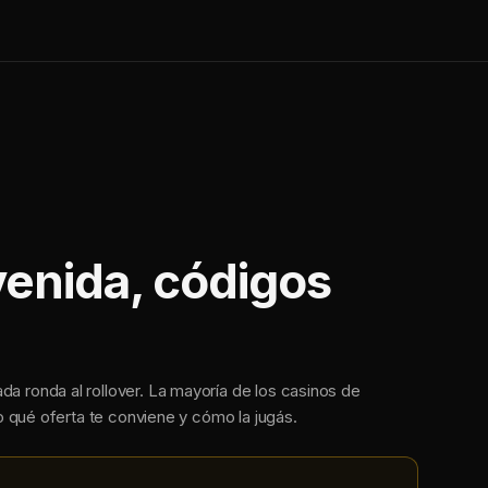
venida, códigos
ada ronda al rollover. La mayoría de los casinos de
 qué oferta te conviene y cómo la jugás.