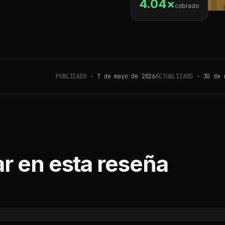
4.04×
cobrado
PUBLICADO
· 7 de mayo de 2026
ACTUALIZADO
· 30 de 
r en esta reseña