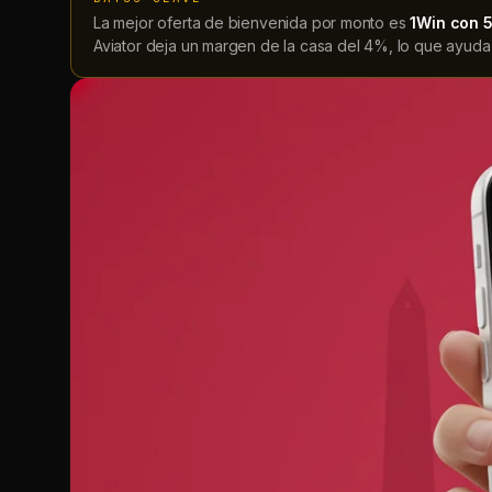
La mejor oferta de bienvenida por monto es
1Win con 
Aviator deja un margen de la casa del 4%, lo que ayuda