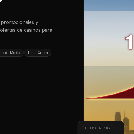
s promocionales y
ofertas de casinos para
lidad · Media
Tipo · Crash
ÚLTIMA RONDA