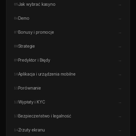
Jak wybrać kasyno
→
05
Demo
→
06
Bonusy i promocje
→
07
Strategie
→
08
Predyktor i Błędy
→
09
Aplikacja i urządzenia mobilne
→
10
Porównanie
→
11
Wypłaty i KYC
→
12
Bezpieczeństwo i legalność
→
13
Zrzuty ekranu
→
14