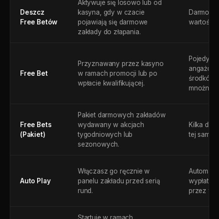
Aktywuje się losowo lub od
Deszcz
kasyna, gdy w czacie
Darmowy z
Free Betów
pojawiają się darmowe
wartości 
zakłady do złapania.
Pojedync
Przyznawany przez kasyno
angażowa
Free Bet
w ramach promocji lub po
środków -
wpłacie kwalifikującej.
mnożnika 
Pakiet darmowych zakładów
Free Bets
wydawany w akcjach
Kilka da
(Pakiet)
tygodniowych lub
tej samej 
sezonowych.
Włączasz go ręcznie w
Automatyc
Auto Play
panelu zakładu przed serią
wypłata 
rund.
przez wyb
Startuje w ramach