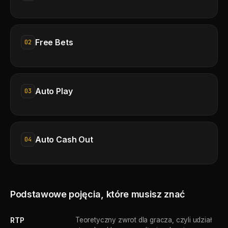
Free Bets
02
Auto Play
03
Auto Cash Out
04
Podstawowe pojęcia, które musisz znać
RTP
Teoretyczny zwrot dla gracza, czyli udział