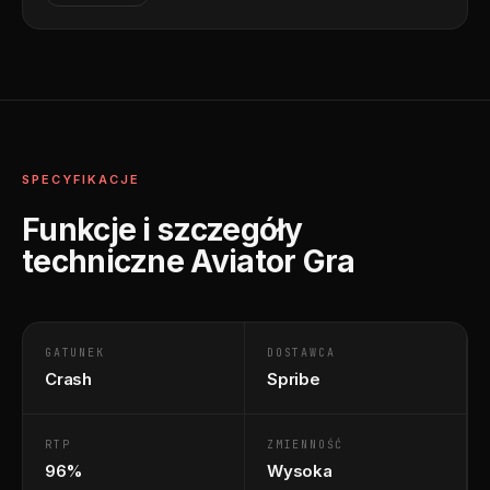
SPECYFIKACJE
Funkcje i szczegóły
techniczne Aviator Gra
GATUNEK
DOSTAWCA
Crash
Spribe
RTP
ZMIENNOŚĆ
96%
Wysoka