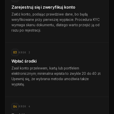
Zarejestruj się i zweryfikuj konto
Załóż konto, podając prawdziwe dane, bo będą
weryfikowane przy pierwszej wypłacie. Procedura KYC
wymaga skanu dokumentu, dlatego warto przejść ją od
razu po rejestracji.
03
KROK 3
Wpłać środki
Zasil konto przelewem, kartą lub portfelem
elektronicznym; minimalna wpłata to zwykle 20 do 40 zł.
Upewnij się, że wybrana metoda umożliwia także
wypłatę.
04
KROK 4