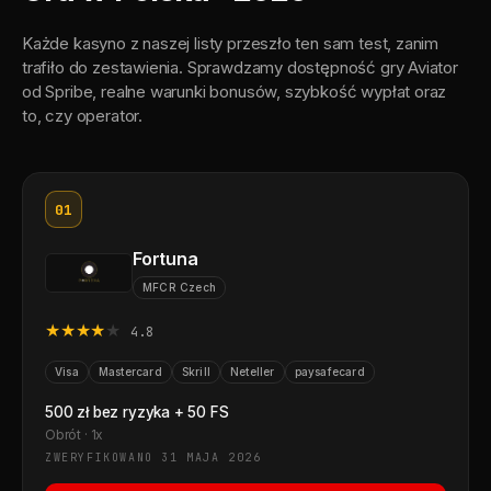
Każde kasyno z naszej listy przeszło ten sam test, zanim
trafiło do zestawienia. Sprawdzamy dostępność gry Aviator
od Spribe, realne warunki bonusów, szybkość wypłat oraz
to, czy operator.
01
Fortuna
MFCR Czech
★★★★
★
4.8
Visa
Mastercard
Skrill
Neteller
paysafecard
500 zł bez ryzyka + 50 FS
Obrót · 1x
ZWERYFIKOWANO 31 MAJA 2026