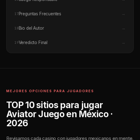
Preguntas Frecuentes
→
17
Bio del Autor
→
18
Veredicto Final
→
19
MEJORES OPCIONES PARA JUGADORES
TOP 10 sitios para jugar
Aviator Juego en México ·
2026
Revisamos cada casino con jugadores mexicanos en mente,