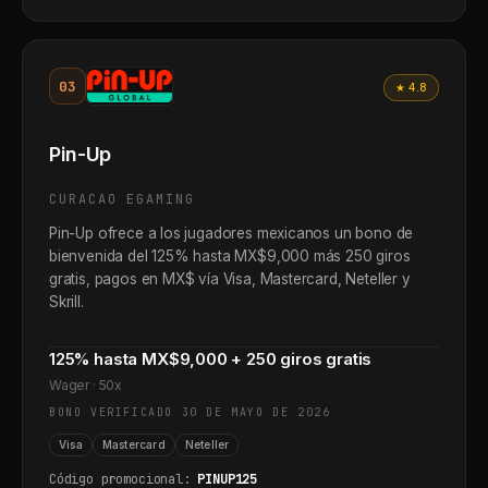
03
★ 4.8
Pin-Up
CURACAO EGAMING
Pin-Up ofrece a los jugadores mexicanos un bono de
bienvenida del 125% hasta MX$9,000 más 250 giros
gratis, pagos en MX$ vía Visa, Mastercard, Neteller y
Skrill.
125% hasta MX$9,000 + 250 giros gratis
Wager · 50x
BONO VERIFICADO 30 DE MAYO DE 2026
Visa
Mastercard
Neteller
Código promocional:
PINUP125