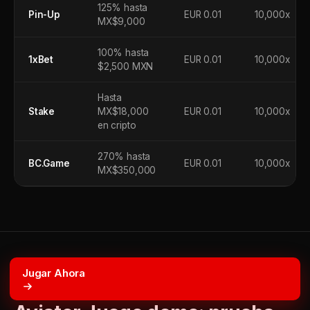
125% hasta
Pin-Up
EUR 0.01
10,000x
MX$9,000
100% hasta
1xBet
EUR 0.01
10,000x
$2,500 MXN
Hasta
Stake
MX$18,000
EUR 0.01
10,000x
en cripto
270% hasta
BC.Game
EUR 0.01
10,000x
MX$350,000
Jugar Ahora
JUEGA GRATIS