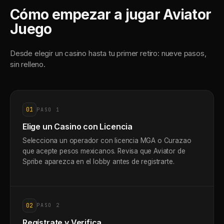
Cómo empezar a jugar Aviator
Juego
Desde elegir un casino hasta tu primer retiro: nueve pasos,
sin relleno.
01
PASO 1
Elige un Casino con Licencia
Selecciona un operador con licencia MGA o Curazao
que acepte pesos mexicanos. Revisa que Aviator de
Spribe aparezca en el lobby antes de registrarte.
02
PASO 2
Regístrate y Verifica