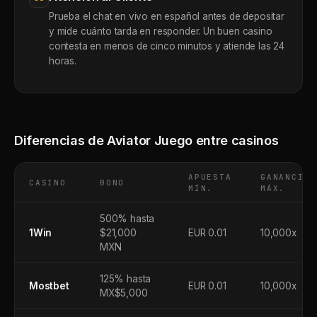
Prueba el chat en vivo en español antes de depositar
y mide cuánto tarda en responder. Un buen casino
contesta en menos de cinco minutos y atiende las 24
horas.
Diferencias de Aviator Juego entre casinos
APUESTA
GANANCIA
CASINO
BONO
MÍN.
MÁX.
500% hasta
1Win
$21,000
EUR 0.01
10,000x
MXN
125% hasta
Mostbet
EUR 0.01
10,000x
MX$5,000