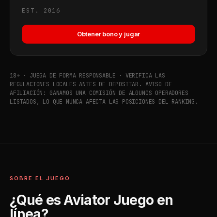
EST. 2016
Obtener bono y jugar
18+ · JUEGA DE FORMA RESPONSABLE · VERIFICA LAS
REGULACIONES LOCALES ANTES DE DEPOSITAR. AVISO DE
AFILIACIÓN: GANAMOS UNA COMISIÓN DE ALGUNOS OPERADORES
LISTADOS, LO QUE NUNCA AFECTA LAS POSICIONES DEL RANKING.
SOBRE EL JUEGO
¿Qué es Aviator Juego en
línea?