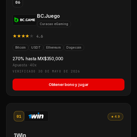
06
BC.Juego
Curacao eGaming
★★★★
★
4.6
Bitcoin
USDT
Ethereum
Dogecoin
270% hasta MX$350,000
Apuesta · 40x
VERIFICADO 30 DE MAYO DE 2026
Obtener bono y jugar
01
★ 4.9
1Win