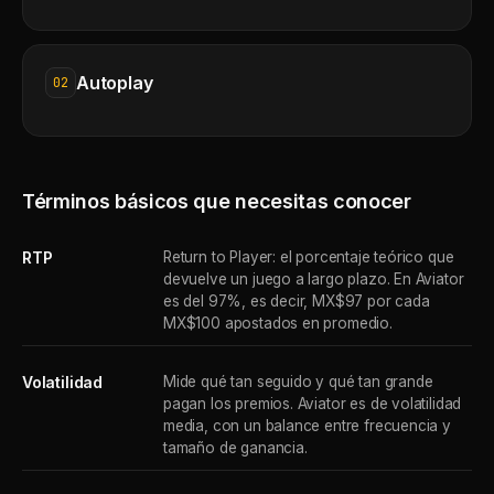
Autoplay
02
Términos básicos que necesitas conocer
RTP
Return to Player: el porcentaje teórico que
devuelve un juego a largo plazo. En Aviator
es del 97%, es decir, MX$97 por cada
MX$100 apostados en promedio.
Volatilidad
Mide qué tan seguido y qué tan grande
pagan los premios. Aviator es de volatilidad
media, con un balance entre frecuencia y
tamaño de ganancia.