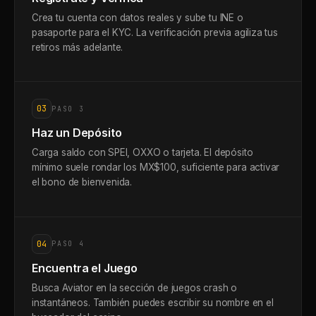
Crea tu cuenta con datos reales y sube tu INE o
pasaporte para el KYC. La verificación previa agiliza tus
retiros más adelante.
03
PASO 3
Haz un Depósito
Carga saldo con SPEI, OXXO o tarjeta. El depósito
mínimo suele rondar los MX$100, suficiente para activar
el bono de bienvenida.
04
PASO 4
Encuentra el Juego
Busca Aviator en la sección de juegos crash o
instantáneos. También puedes escribir su nombre en el