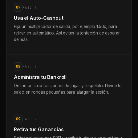
07
PASO 7
Usa el Auto-Cashout
Fija un multiplicador de salida, por ejemplo 1.50x, para
retirar en automático. Así evitas la tentación de esperar
de más.
08
PASO 8
Administra tu Bankroll
Define un stop-loss antes de jugar y respétalo. Divide tu
saldo en rondas pequeñas para alargar la sesión.
09
PASO 9
Retira tus Ganancias