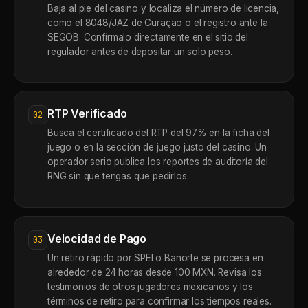
Baja al pie del casino y localiza el número de licencia,
como el 8048/JAZ de Curaçao o el registro ante la
SEGOB. Confírmalo directamente en el sitio del
regulador antes de depositar un solo peso.
RTP Verificado
02
Busca el certificado del RTP del 97% en la ficha del
juego o en la sección de juego justo del casino. Un
operador serio publica los reportes de auditoría del
RNG sin que tengas que pedirlos.
Velocidad de Pago
03
Un retiro rápido por SPEI o Banorte se procesa en
alrededor de 24 horas desde 100 MXN. Revisa los
testimonios de otros jugadores mexicanos y los
términos de retiro para confirmar los tiempos reales.