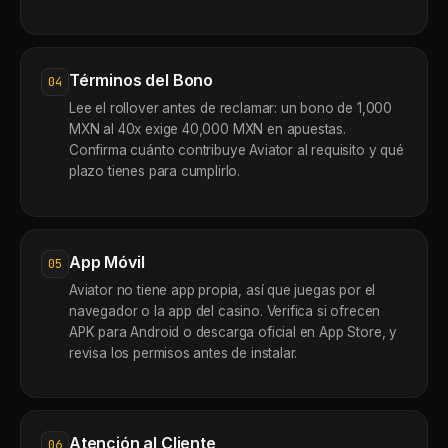
Términos del Bono
04
Lee el rollover antes de reclamar: un bono de 1,000
MXN al 40x exige 40,000 MXN en apuestas.
Confirma cuánto contribuye Aviator al requisito y qué
plazo tienes para cumplirlo.
App Móvil
05
Aviator no tiene app propia, así que juegas por el
navegador o la app del casino. Verifica si ofrecen
APK para Android o descarga oficial en App Store, y
revisa los permisos antes de instalar.
Atención al Cliente
06