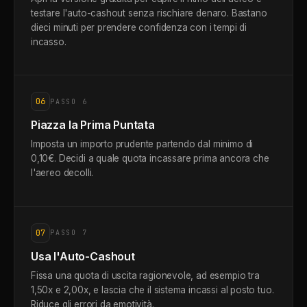
testare l'auto-cashout senza rischiare denaro. Bastano
dieci minuti per prendere confidenza con i tempi di
incasso.
06
PASSO 6
Piazza la Prima Puntata
Imposta un importo prudente partendo dal minimo di
0,10€. Decidi a quale quota incassare prima ancora che
l'aereo decolli.
07
PASSO 7
Usa l'Auto-Cashout
Fissa una quota di uscita ragionevole, ad esempio tra
1,50x e 2,00x, e lascia che il sistema incassi al posto tuo.
Riduce gli errori da emotività.