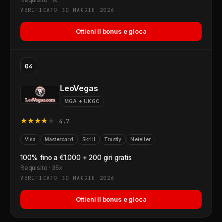
VERIFICATO 30 MAGGIO 2026
Ottieni il bonus e gioca
04
LeoVegas
MGA + UKGC
★★★★
★
4.7
Visa
Mastercard
Skrill
Trustly
Neteller
100% fino a €1.000 + 200 giri gratis
Requisito · 35x
VERIFICATO 30 MAGGIO 2026
Ottieni il bonus e gioca