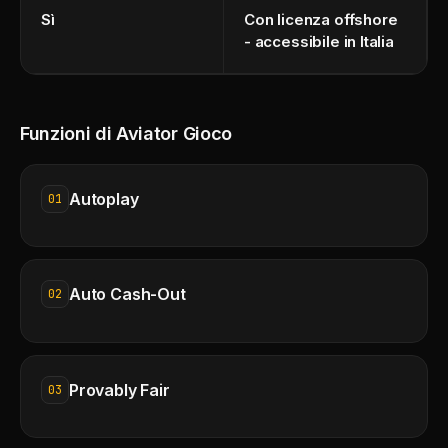
Sì
Con licenza offshore
- accessibile in Italia
Funzioni di Aviator Gioco
Autoplay
01
Auto Cash-Out
02
Provably Fair
03