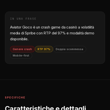
IN UNA FRASE
Aviator Gioco è un crash game da casinò a volatilità
media di Spribe con RTP del 97% e modalità demo
disponibile.
Genere crash
RTP 97%
Doppia scommessa
Mobile-first
SPECIFICHE
Caratteristiche e dettagli