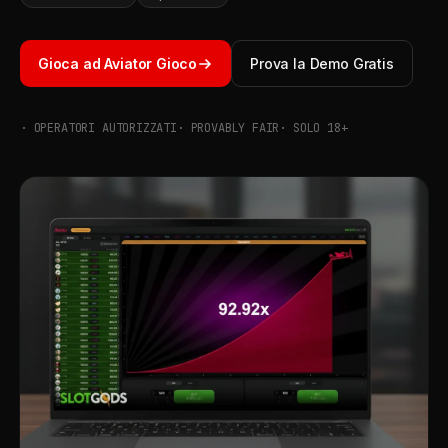
Gioca ad Aviator Gioco
Prova la Demo Gratis
· OPERATORI AUTORIZZATI
· PROVABLY FAIR
· SOLO 18+