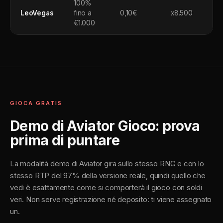
100%
LeoVegas
fino a
0,10€
x8.500
€1.000
GIOCA GRATIS
Demo di Aviator Gioco: prova
prima di puntare
La modalità demo di Aviator gira sullo stesso RNG e con lo
stesso RTP del 97% della versione reale, quindi quello che
vedi è esattamente come si comporterà il gioco con soldi
veri. Non serve registrazione né deposito: ti viene assegnato
un.