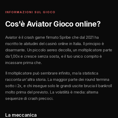
INFORMAZIONI SUL GIOCO
Cos'è Aviator Gioco online?
Aviator è il crash game firmato Spribe che dal 2021 ha
riscritto le abitudini del casinò online in Italia. Il principio è
disarmante. Un piccolo aereo decolla, un moltiplicatore parte
da 1,00x e cresce senza sosta, e il tuo unico compito è
incassare prima che.
Il moltiplicatore può sembrare infinito, ma la statistica
racconta un'altra storia. La maggior parte dei round termina
sotto i 2x, e chi insegue solo le grandi uscite brucia il bankroll
molto prima del previsto. La volatilità è media: alterna
sequenze di crash precoci.
La meccanica