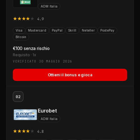
ADM Italia
★★★★
★
4.9
Visa
Mastercard
PayPal
Skrill
Neteller
PostePay
Bitcoin
€100 senza rischio
Requisito · 1x
VERIFICATO 30 MAGGIO 2026
Ottieni il bonus e gioca
02
Eurobet
ADM Italia
★★★★
★
4.8