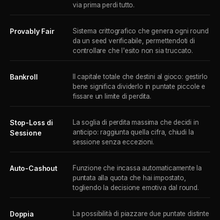
via prima perdi tutto.
Provably Fair
Sistema crittografico che genera ogni round
da un seed verificabile, permettendoti di
controllare che l'esito non sia truccato.
Bankroll
Il capitale totale che destini al gioco: gestirlo
bene significa dividerlo in puntate piccole e
fissare un limite di perdita.
Stop-Loss di
La soglia di perdita massima che decidi in
anticipo: raggiunta quella cifra, chiudi la
Sessione
sessione senza eccezioni.
Auto-Cashout
Funzione che incassa automaticamente la
puntata alla quota che hai impostato,
togliendo la decisione emotiva dal round.
Doppia
La possibilità di piazzare due puntate distinte