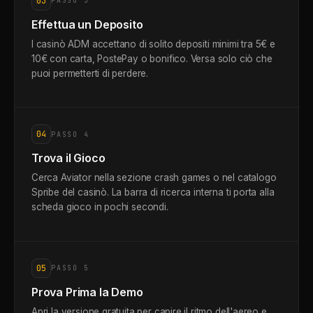
03
PASSO 3
Effettua un Deposito
I casinò ADM accettano di solito depositi minimi tra 5€ e
10€ con carta, PostePay o bonifico. Versa solo ciò che
puoi permetterti di perdere.
04
PASSO 4
Trova il Gioco
Cerca Aviator nella sezione crash games o nel catalogo
Spribe del casinò. La barra di ricerca interna ti porta alla
scheda gioco in pochi secondi.
05
PASSO 5
Prova Prima la Demo
Apri la versione gratuita per capire il ritmo dell'aereo e