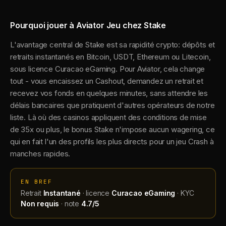
Pourquoi jouer à Aviator Jeu chez Stake
L'avantage central de Stake est sa rapidité crypto: dépôts et
retraits instantanés en Bitcoin, USDT, Ethereum ou Litecoin,
sous licence Curacao eGaming. Pour Aviator, cela change
tout - vous encaissez un Cashout, demandez un retrait et
recevez vos fonds en quelques minutes, sans attendre les
délais bancaires que pratiquent d'autres opérateurs de notre
liste. Là où des casinos appliquent des conditions de mise
de 35x ou plus, le bonus Stake n'impose aucun wagering, ce
qui en fait l'un des profils les plus directs pour un jeu Crash à
manches rapides.
EN BREF
Retrait
Instantané
· licence
Curacao eGaming
· KYC
Non requis
· note
4.7/5