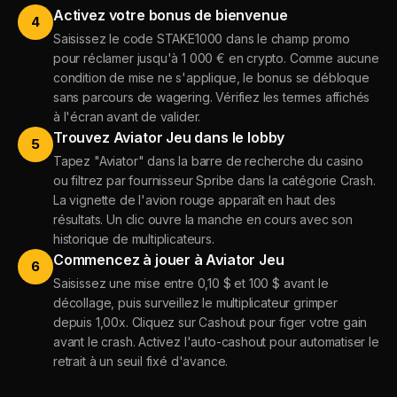
Activez votre bonus de bienvenue
4
Saisissez le code STAKE1000 dans le champ promo
pour réclamer jusqu'à 1 000 € en crypto. Comme aucune
condition de mise ne s'applique, le bonus se débloque
sans parcours de wagering. Vérifiez les termes affichés
à l'écran avant de valider.
Trouvez Aviator Jeu dans le lobby
5
Tapez "Aviator" dans la barre de recherche du casino
ou filtrez par fournisseur Spribe dans la catégorie Crash.
La vignette de l'avion rouge apparaît en haut des
résultats. Un clic ouvre la manche en cours avec son
historique de multiplicateurs.
Commencez à jouer à Aviator Jeu
6
Saisissez une mise entre 0,10 $ et 100 $ avant le
décollage, puis surveillez le multiplicateur grimper
depuis 1,00x. Cliquez sur Cashout pour figer votre gain
avant le crash. Activez l'auto-cashout pour automatiser le
retrait à un seuil fixé d'avance.