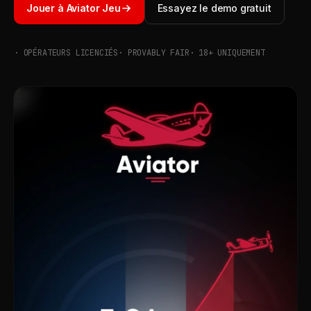
Jouer à Aviator Jeu
Essayez le demo gratuit
· OPÉRATEURS LICENCIÉS
· PROVABLY FAIR
· 18+ UNIQUEMENT