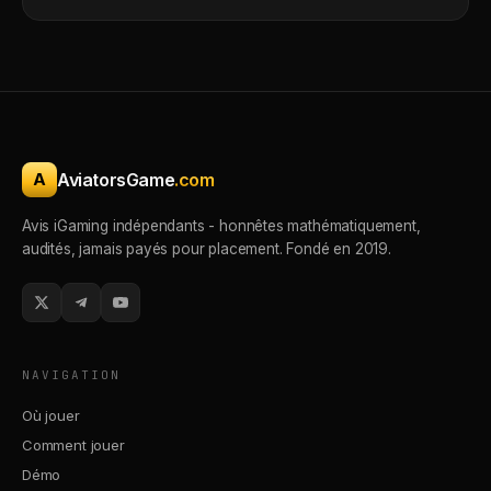
A
AviatorsGame
.com
Avis iGaming indépendants - honnêtes mathématiquement,
audités, jamais payés pour placement. Fondé en 2019.
NAVIGATION
Où jouer
Comment jouer
Démo