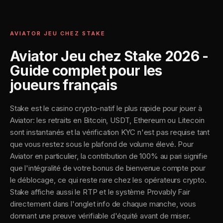
AVIATOR JEU CHEZ STAKE
Aviator Jeu chez Stake 2026 -
Guide complet pour les
joueurs français
Stake est le casino crypto-natif le plus rapide pour jouer à
Aviator: les retraits en Bitcoin, USDT, Ethereum ou Litecoin
sont instantanés et la vérification KYC n'est pas requise tant
que vous restez sous le plafond de volume élevé. Pour
Aviator en particulier, la contribution de 100% au pari signifie
que l'intégralité de votre bonus de bienvenue compte pour
le déblocage, ce qui reste rare chez les opérateurs crypto.
Stake affiche aussi le RTP et le système Provably Fair
directement dans l'onglet info de chaque manche, vous
donnant une preuve vérifiable d'équité avant de miser.