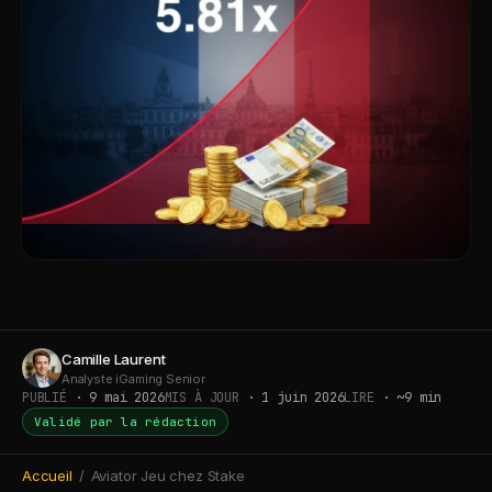
Camille Laurent
Analyste iGaming Senior
PUBLIÉ
· 9 mai 2026
MIS À JOUR
· 1 juin 2026
LIRE
· ~9 min
Validé par la rédaction
Accueil
/
Aviator Jeu chez Stake